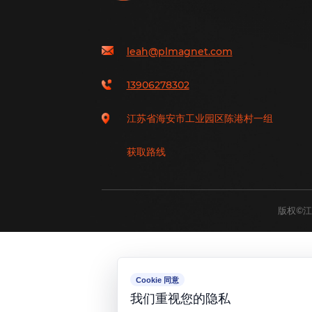
leah@plmagnet.com
13906278302
江苏省海安市工业园区陈港村一组
获取路线