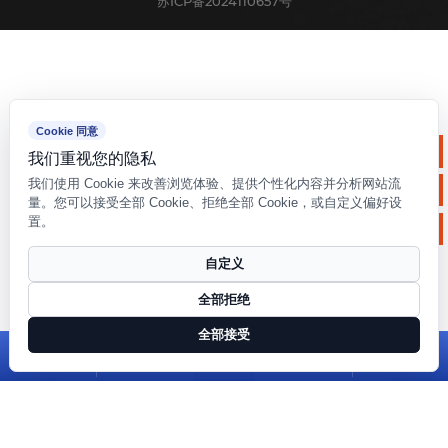
获取路线
保持联系
如果您有任何疑问或需要帮助,请随时与我们的团队联系。
技术支持:
转单
版权©
江苏普隆磁电有限公司
所有权利保留
苏ICP备2024110657号